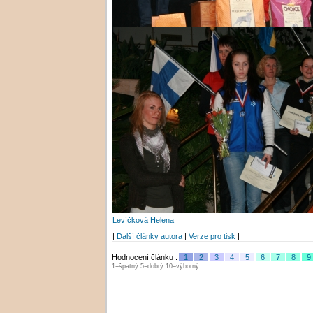
Levíčková Helena
|
Další články autora
|
Verze pro tisk
|
Hodnocení článku :
1
2
3
4
5
6
7
8
9
1=špatný 5=dobrý 10=výborný