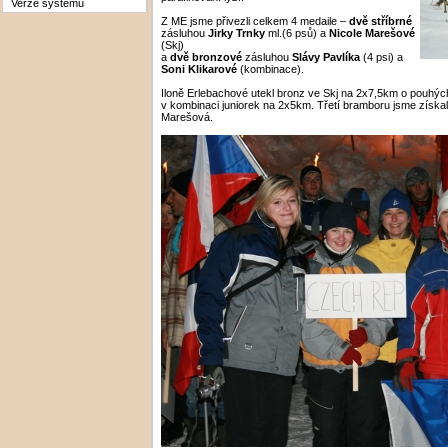
Verze systému
Z ME jsme přivezli celkem 4 medaile –
dvě stříbrné
zásluhou
Jirky Trnky
ml.(6 psů) a
Nicole Marešové
(Skj)
a
dvě bronzové
zásluhou
Slávy Pavlíka
(4 psi) a
Soni Klikarové
(kombinace).
Iloně Erlebachové utekl bronz ve Skj na 2x7,5km o pouhý
v kombinaci juniorek na 2x5km. Třetí bramboru jsme získal
Marešová.