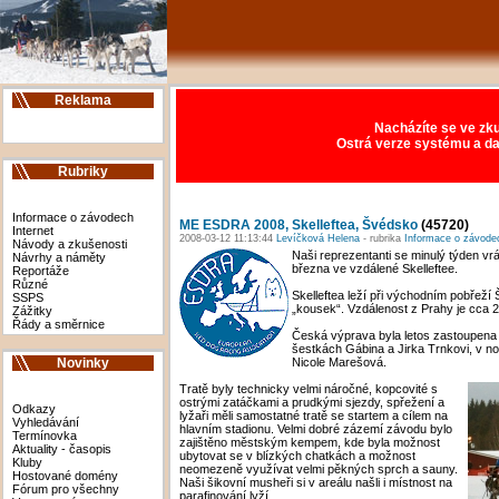
Reklama
Nacházíte se ve zku
Ostrá verze systému a da
Rubriky
Informace o závodech
ME ESDRA 2008, Skelleftea, Švédsko
(45720)
Internet
2008-03-12 11:13:44
Levíčková Helena
- rubrika
Informace o závode
Návody a zkušenosti
Naši reprezentanti se minulý týden vr
Návrhy a náměty
března ve vzdálené Skelleftee.
Reportáže
Různé
Skelleftea leží při východním pobřeží
SSPS
„kousek“. Vzdálenost z Prahy je cca 
Zážitky
Řády a směrnice
Česká výprava byla letos zastoupena 
šestkách Gábina a Jirka Trnkovi, v no
Nicole Marešová.
Novinky
Tratě byly technicky velmi náročné, kopcovité s
ostrými zatáčkami a prudkými sjezdy, spřežení a
Odkazy
lyžaři měli samostatné tratě se startem a cílem na
Vyhledávání
hlavním stadionu. Velmi dobré zázemí závodu bylo
Termínovka
zajištěno městským kempem, kde byla možnost
Aktuality - časopis
ubytovat se v blízkých chatkách a možnost
Kluby
neomezeně využívat velmi pěkných sprch a sauny.
Hostované domény
Naši šikovní musheři si v areálu našli i místnost na
Fórum pro všechny
parafinování lyží.