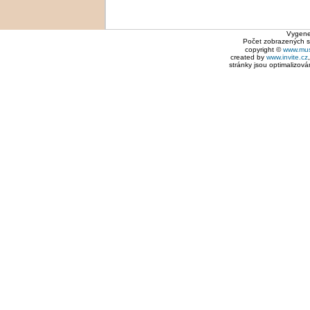
Vygene
Počet zobrazených 
copyright ©
www.mus
created by
www.invite.cz
stránky jsou optimalizová