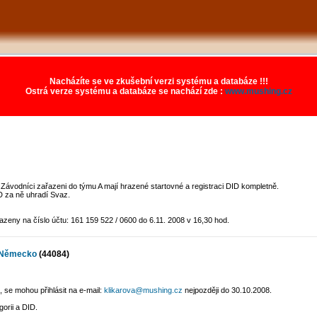
Nacházíte se ve zkušební verzi systému a databáze !!!
Ostrá verze systému a databáze se nachází zde :
www.mushing.cz
ávodníci zařazeni do týmu A mají hrazené startovné a registraci DID kompletně.
D za ně uhradí Svaz.
zeny na číslo účtu: 161 159 522 / 0600 do 6.11. 2008 v 16,30 hod.
, Německo
(44084)
, se mohou přihlásit na e-mail:
klikarova@mushing.cz
nejpozději do 30.10.2008.
orii a DID.