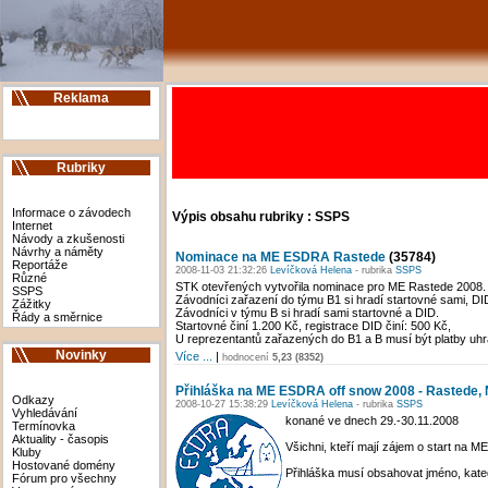
Reklama
Rubriky
Informace o závodech
Výpis obsahu rubriky : SSPS
Internet
Návody a zkušenosti
Návrhy a náměty
Nominace na ME ESDRA Rastede
(35784)
Reportáže
2008-11-03 21:32:26
Levíčková Helena
- rubrika
SSPS
Různé
STK otevřených vytvořila nominace pro ME Rastede 2008. Z
SSPS
Závodníci zařazení do týmu B1 si hradí startovné sami, DI
Zážitky
Závodníci v týmu B si hradí sami startovné a DID.
Řády a směrnice
Startovné činí 1.200 Kč, registrace DID činí: 500 Kč,
U reprezentantů zařazených do B1 a B musí být platby uhra
Novinky
Více ...
|
hodnocení
5,23 (8352)
Přihláška na ME ESDRA off snow 2008 - Rastede
Odkazy
2008-10-27 15:38:29
Levíčková Helena
- rubrika
SSPS
Vyhledávání
konané ve dnech 29.-30.11.2008
Termínovka
Aktuality - časopis
Všichni, kteří mají zájem o start na ME
Kluby
Hostované domény
Přihláška musí obsahovat jméno, kateg
Fórum pro všechny