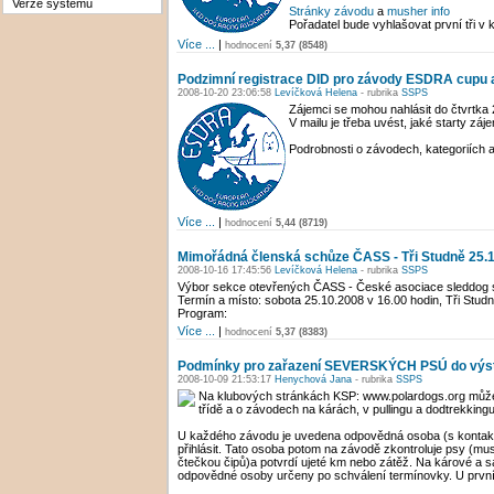
Verze systému
Stránky závodu
a
musher info
Pořadatel bude vyhlašovat první tři v 
Více ...
|
hodnocení
5,37 (8548)
Podzimní registrace DID pro závody ESDRA cupu
2008-10-20 23:06:58
Levíčková Helena
- rubrika
SSPS
Zájemci se mohou nahlásit do čtvrtka
V mailu je třeba uvést, jaké starty zá
Podrobnosti o závodech, kategoriích a
Více ...
|
hodnocení
5,44 (8719)
Mimořádná členská schůze ČASS - Tři Studně 25.
2008-10-16 17:45:56
Levíčková Helena
- rubrika
SSPS
Výbor sekce otevřených ČASS - České asociace sleddog spo
Termín a místo: sobota 25.10.2008 v 16.00 hodin, Tři Stud
Program:
Více ...
|
hodnocení
5,37 (8383)
Podmínky pro zařazení SEVERSKÝCH PSÚ do výstav
2008-10-09 21:53:17
Henychová Jana
- rubrika
SSPS
Na klubových stránkách KSP: www.polardogs.org může
třídě a o závodech na kárách, v pullingu a dodtrekkin
U každého závodu je uvedena odpovědná osoba (s kontak
přihlásit. Tato osoba potom na závodě zkontroluje psy (mus
čtečkou čipů)a potvrdí ujeté km nebo zátěž. Na kárové a
odpovědné osoby určeny po schválení termínovky. U prvníc