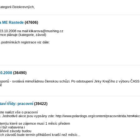
kategorii čistokrevných,
 a ME Rastede
(47606)
 23.10.2008 na mail klikarova@mushing.cz
jemce plánuje (kategorie, závod)
 podmínkách registrace viz dále:
10.2008
(36490)
rtů - svolává mimořádnou členskou schůzi. Po odstoupení Jirky Krejčího z výboru ČASS je
ně
í třídy: pracovní
(39422)
te nalézt vše o pracovní
gu. Jednotlivé akce jsou vypsány zde: http://www.polardogs.org/content/pracovnitrida.htm#a
tem)u které se zájemce musí 1 měsíc předem
í být vabavena i
 sáňové závody budou
h závodů bude termín přihlášení kratší než měsíc...