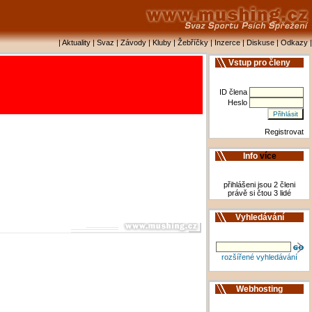
|
Aktuality
|
Svaz
|
Závody
|
Kluby
|
Žebříčky
|
Inzerce
|
Diskuse
|
Odkazy
|
Vstup pro členy
ID člena
Heslo
Registrovat
Info
více
přihlášeni jsou 2 členi
právě si čtou 3 lidé
Vyhledávání
rozšířené vyhledávání
Webhosting