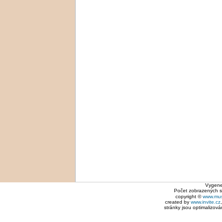
Vygene
Počet zobrazených 
copyright ©
www.mus
created by
www.invite.cz
stránky jsou optimalizová