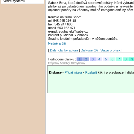
Verze systému
Sabe z Brna, která dodává sportovní poháry. Námi vybran
platby až po uskutečnění sportovního podniku a nevyužité
objednat poháry na všechny možné kategorie aniž by nám
Kontakt na firmu Sabe:
tel: 545 245 216-18
fax: 545 247 680
mobil: 603 162 471
e-mail: suchanek@sabe.cz
kontakt p. Michal Suchánek
Snad to letošním pořadatelům v něčem pomůže.
Nešněra Jiří
|
Další články autora
|
Diskuse (0)
|
Verze pro tisk
|
Hodnocení článku :
1
2
3
4
5
6
7
8
9
1=špatný 5=dobrý 10=výborný
Diskuse
-
Přidat názor
-
Rozbalit
klikni pro zobrazení dis