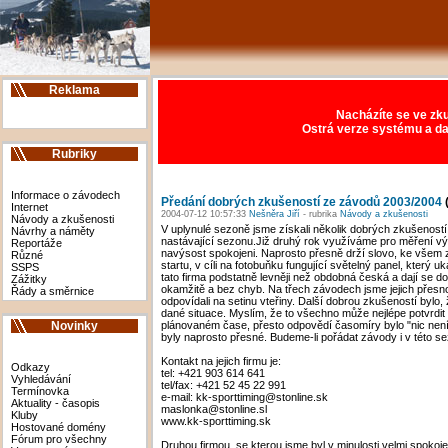
Reklama
Nacházíte se ve zku
Ostrá verze systému a da
Rubriky
Informace o závodech
Předání dobrých zkušeností ze závodů 2003/2004
Internet
2004-07-12 10:57:33
Nešněra Jiří
- rubrika
Návody a zkušenosti
Návody a zkušenosti
V uplynulé sezoně jsme získali několik dobrých zkušeností
Návrhy a náměty
nastávající sezonu.Již druhý rok využíváme pro měření vý
Reportáže
navýsost spokojeni. Naprosto přesně drží slovo, ke všem zá
Různé
startu, v cíli na fotobuňku fungující světelný panel, který 
SSPS
tato firma podstatně levněji než obdobná česká a dají se
Zážitky
okamžitě a bez chyb. Na třech závodech jsme jejich přesno
Řády a směrnice
odpovídali na setinu vteřiny. Další dobrou zkušeností bylo
dané situace. Myslím, že to všechno může nejlépe potvrdit
plánovaném čase, přesto odpovědí časomíry bylo "nic nen
Novinky
byly naprosto přesné. Budeme-li pořádat závody i v této se
Kontakt na jejich firmu je:
Odkazy
tel: +421 903 614 641
Vyhledávání
tel/fax: +421 52 45 22 991
Termínovka
e-mail: kk-sporttiming@stonline.sk
Aktuality - časopis
maslonka@stonline.sl
Kluby
www.kk-sporttiming.sk
Hostované domény
Fórum pro všechny
Druhou firmou, se kterou jsme byl v minulosti velmi spokoje