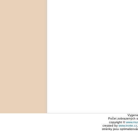
Vygene
Počet zobrazených 
copyright ©
www.mus
created by
www.invite.cz
stránky jsou optimalizová