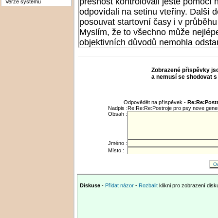
Verze systému
Zobrazené přispěvky js
a nemusí se shodovat s
Odpovědět na příspěvek -
Re:Re:Postr
Nadpis :
Re:Re:Re:Postroje pro psy nove generac
Obsah :
Jméno :
Místo :
Diskuse
-
Přidat názor
-
Rozbalit
klikni pro zobrazení dis