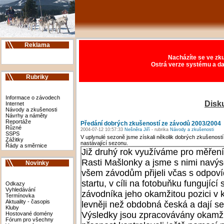
Reklama
Nacházíte se ve zku
Ostrá verze systému a da
Rubriky
Informace o závodech
Disk
Internet
Návody a zkušenosti
Návrhy a náměty
Reportáže
Předání dobrých zkušeností ze závodů 2003/2004
Různé
2004-07-12 10:57:33
Nešněra Jiří
- rubrika
Návody a zkušenosti
SSPS
V uplynulé sezoně jsme získali několik dobrých zkušeností
Zážitky
nastávající sezonu.
Řády a směrnice
Novinky
Odkazy
Vyhledávání
Termínovka
Aktuality - časopis
Kluby
Hostované domény
Fórum pro všechny