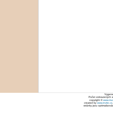
Vygene
Počet zobrazených 
copyright ©
www.mus
created by
www.invite.cz
stránky jsou optimalizová