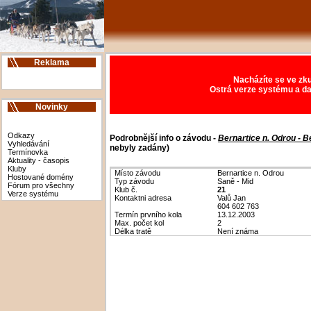
Reklama
Nacházíte se ve zku
Ostrá verze systému a da
Novinky
Odkazy
Podrobnější info o závodu -
Bernartice n. Odrou - B
Vyhledávání
nebyly zadány)
Termínovka
Aktuality - časopis
Kluby
Místo závodu
Bernartice n. Odrou
Hostované domény
Typ závodu
Saně - Mid
Fórum pro všechny
Klub č.
21
Verze systému
Kontaktni adresa
Valů Jan
604 602 763
Termín prvního kola
13.12.2003
Max. počet kol
2
Délka tratě
Není známa